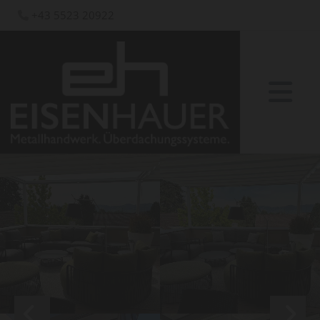
+43 5523 20922
