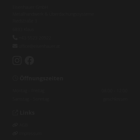
Eisenhauer GmbH
Metallhandwerk & Überdachungssysteme
Riedstraße 3
6833 Klaus
+43 5523 20922

office@eisenhauer.at

Öffnungszeiten

Montag - Freitag
08:00 - 12:00
Samstag - Sonntag
geschlossen
Links

AGB

Impressum
